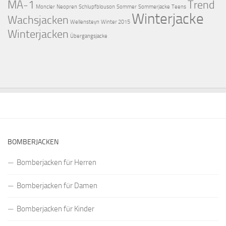
MA-1
Trend
Moncler
Neopren
Schlupfblouson
Sommer
Sommerjacke
Teens
Winterjacke
Wachsjacken
Wellensteyn
Winter 2015
Winterjacken
Übergangsjacke
BOMBERJACKEN
Bomberjacken für Herren
Bomberjacken für Damen
Bomberjacken für Kinder