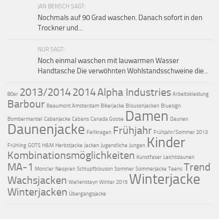
JAN BENSCH SAGT:
Nochmals auf 90 Grad waschen. Danach sofort in den
Trockner und...
NUR SAGT:
Noch einmal waschen mit lauwarmen Wasser
Handtasche Die verwöhnten Wohlstandsschweine die...
2013/2014
2014
Alpha Industries
80er
Arbeitskleidung
Barbour
Beaumont Amsterdam
Bikerjacke
Blousonjacken
Bluesign
Damen
Bombermantel
Cabanjacke
Cabans
Canada Goose
Daunen
Daunenjacke
Frühjahr
Fellkragen
Frühjahr/Sommer 2013
Kinder
Frühling
GOTS
H&M
Herbstjacke
Jacken
Jugendliche
Jungen
Kombinationsmöglichkeiten
Kunstfaser
Leichtdaunen
MA-1
Trend
Moncler
Neopren
Schlupfblouson
Sommer
Sommerjacke
Teens
Winterjacke
Wachsjacken
Wellensteyn
Winter 2015
Winterjacken
Übergangsjacke