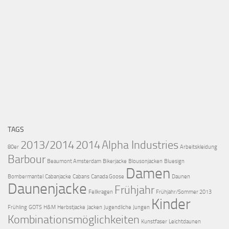
TAGS
2013/2014
2014
Alpha Industries
80er
Arbeitskleidung
Barbour
Beaumont Amsterdam
Bikerjacke
Blousonjacken
Bluesign
Damen
Bombermantel
Cabanjacke
Cabans
Canada Goose
Daunen
Daunenjacke
Frühjahr
Fellkragen
Frühjahr/Sommer 2013
Kinder
Frühling
GOTS
H&M
Herbstjacke
Jacken
Jugendliche
Jungen
Kombinationsmöglichkeiten
Kunstfaser
Leichtdaunen