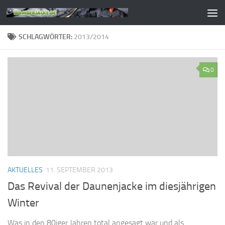
Zum Inhalt springen
SCHLAGWÖRTER:
2013/2014
0
AKTUELLES
11. SEPTEMBER 2013
Das Revival der Daunenjacke im diesjährigen
Winter
Was in den 80iger Jahren total angesagt war und als