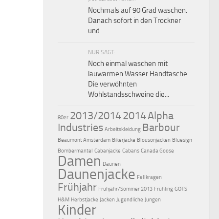
Nochmals auf 90 Grad waschen.
Danach sofort in den Trockner
und...
NUR SAGT:
Noch einmal waschen mit
lauwarmen Wasser Handtasche
Die verwöhnten
Wohlstandsschweine die...
2013/2014
2014
Alpha
80er
Industries
Barbour
Arbeitskleidung
Beaumont Amsterdam
Bikerjacke
Blousonjacken
Bluesign
Bombermantel
Cabanjacke
Cabans
Canada Goose
Damen
Daunen
Daunenjacke
Fellkragen
Frühjahr
Frühjahr/Sommer 2013
Frühling
GOTS
H&M
Herbstjacke
Jacken
Jugendliche
Jungen
Kinder