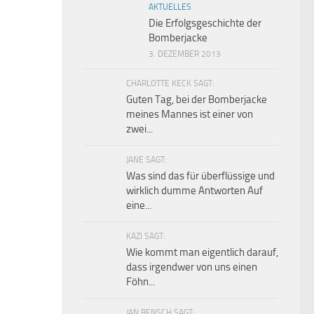
AKTUELLES
Die Erfolgsgeschichte der
Bomberjacke
3. DEZEMBER 2013
CHARLOTTE KECK SAGT:
Guten Tag, bei der Bomberjacke
meines Mannes ist einer von
zwei...
JANE SAGT:
Was sind das für überflüssige und
wirklich dumme Antworten Auf
eine...
KAZI SAGT:
Wie kommt man eigentlich darauf,
dass irgendwer von uns einen
Föhn...
JAN BENSCH SAGT: