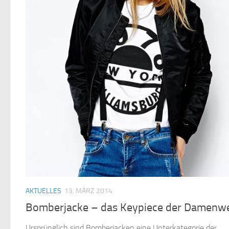
AKTUELLES
13. MÄRZ 2014
Bomberjacke – das Keypiece der Damenwe
Ursprünglich sind Bomberjacken eine Unterkategorie der