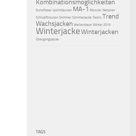
Kombinationsmöglichkeiten
MA-1
Kunstfaser
Leichtdaunen
Moncler
Neopren
Trend
Schlupfblouson
Sommer
Sommerjacke
Teens
Wachsjacken
Wellensteyn
Winter 2015
Winterjacke
Winterjacken
Übergangsjacke
TAGS