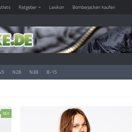
tlets
Ratgeber
Lexikon
Bomberjacken kaufen
45
N2B
N3B
B-15
0