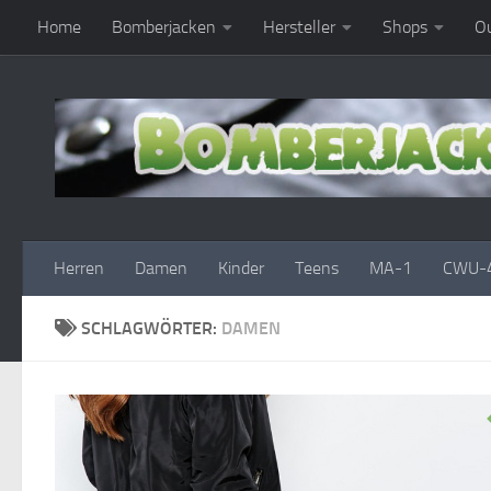
Home
Bomberjacken
Hersteller
Shops
Ou
Zum Inhalt springen
Herren
Damen
Kinder
Teens
MA-1
CWU-
SCHLAGWÖRTER:
DAMEN