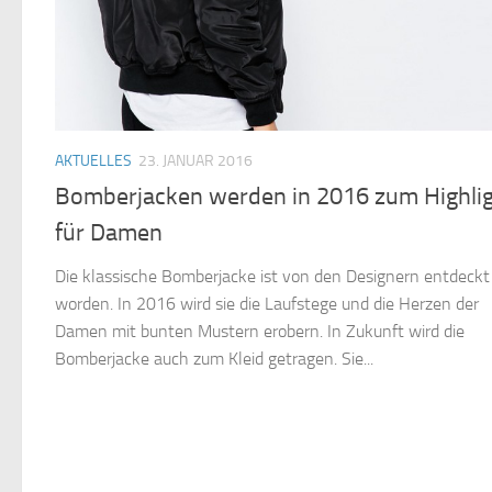
AKTUELLES
23. JANUAR 2016
Bomberjacken werden in 2016 zum Highli
für Damen
Die klassische Bomberjacke ist von den Designern entdeckt
worden. In 2016 wird sie die Laufstege und die Herzen der
Damen mit bunten Mustern erobern. In Zukunft wird die
Bomberjacke auch zum Kleid getragen. Sie...