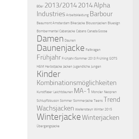
2013/2014
2014
Alpha
80er
Industries
Barbour
Arbeitskleidung
Beaumont Amsterdam
Bikerjacke
Blousonjacken
Bluesign
Bombermantel
Cabanjacke
Cabans
Canada Goose
Damen
Daunen
Daunenjacke
Fellkragen
Frühjahr
Frühjahr/Sommer 2013
Frühling
GOTS
H&M
Herbstjacke
Jacken
Jugendliche
Jungen
Kinder
Kombinationsmöglichkeiten
MA-1
Kunstfaser
Leichtdaunen
Moncler
Neopren
Trend
Schlupfblouson
Sommer
Sommerjacke
Teens
Wachsjacken
Wellensteyn
Winter 2015
Winterjacke
Winterjacken
Übergangsjacke