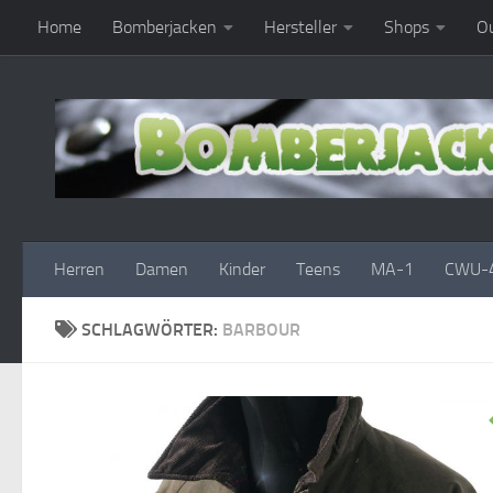
Home
Bomberjacken
Hersteller
Shops
Ou
Zum Inhalt springen
Herren
Damen
Kinder
Teens
MA-1
CWU-
SCHLAGWÖRTER:
BARBOUR