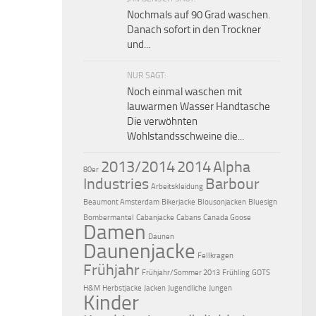
Nochmals auf 90 Grad waschen.
Danach sofort in den Trockner
und...
NUR SAGT:
Noch einmal waschen mit
lauwarmen Wasser Handtasche
Die verwöhnten
Wohlstandsschweine die...
2013/2014
2014
Alpha
80er
Industries
Barbour
Arbeitskleidung
Beaumont Amsterdam
Bikerjacke
Blousonjacken
Bluesign
Bombermantel
Cabanjacke
Cabans
Canada Goose
Damen
Daunen
Daunenjacke
Fellkragen
Frühjahr
Frühjahr/Sommer 2013
Frühling
GOTS
H&M
Herbstjacke
Jacken
Jugendliche
Jungen
Kinder