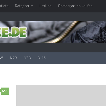
tlets
Ratgeber
Lexikon
Bomberjacken kaufen
45
N2B
N3B
B-15
0