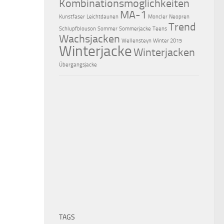
Kombinationsmöglichkeiten
MA-1
Kunstfaser
Leichtdaunen
Moncler
Neopren
Trend
Schlupfblouson
Sommer
Sommerjacke
Teens
Wachsjacken
Wellensteyn
Winter 2015
Winterjacke
Winterjacken
Übergangsjacke
TAGS