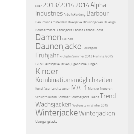
2013/2014
2014
Alpha
80er
Industries
Barbour
Arbeitskleidung
Beaumont Amsterdam
Bikerjacke
Blousonjacken
Bluesign
Bombermantel
Cabanjacke
Cabans
Canada Goose
Damen
Daunen
Daunenjacke
Fellkragen
Frühjahr
Frühjahr/Sommer 2013
Frühling
GOTS
H&M
Herbstjacke
Jacken
Jugendliche
Jungen
Kinder
Kombinationsmöglichkeiten
MA-1
Kunstfaser
Leichtdaunen
Moncler
Neopren
Trend
Schlupfblouson
Sommer
Sommerjacke
Teens
Wachsjacken
Wellensteyn
Winter 2015
Winterjacke
Winterjacken
Übergangsjacke