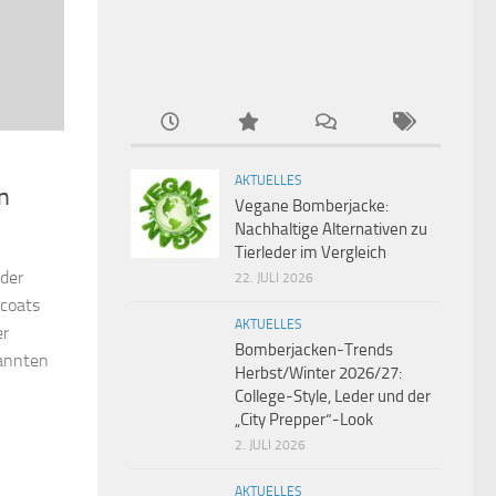
AKTUELLES
n
Vegane Bomberjacke:
Nachhaltige Alternativen zu
Tierleder im Vergleich
 der
22. JULI 2026
ecoats
AKTUELLES
er
Bomberjacken-Trends
annten
Herbst/Winter 2026/27:
College-Style, Leder und der
„City Prepper“-Look
2. JULI 2026
AKTUELLES