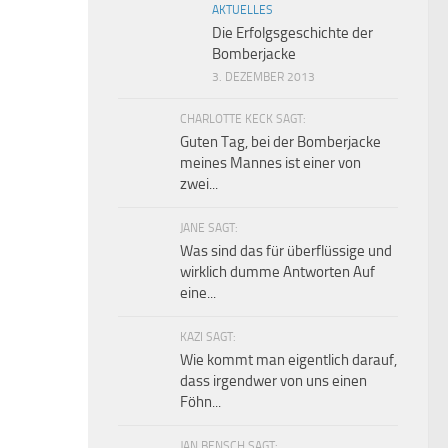
AKTUELLES
Die Erfolgsgeschichte der
Bomberjacke
3. DEZEMBER 2013
CHARLOTTE KECK SAGT:
Guten Tag, bei der Bomberjacke
meines Mannes ist einer von
zwei...
JANE SAGT:
Was sind das für überflüssige und
wirklich dumme Antworten Auf
eine...
KAZI SAGT:
Wie kommt man eigentlich darauf,
dass irgendwer von uns einen
Föhn...
JAN BENSCH SAGT: