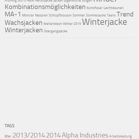
Frühling
GOTS
H&M
Herbstjacke
Jacken
Jugendliche
Jungen
Kombinationsmöglichkeiten
Kunstfaser
Leichtdaunen
MA-1
Trend
Moncler
Neopren
Schlupfblouson
Sommer
Sommerjacke
Teens
Winterjacke
Wachsjacken
Wellensteyn
Winter 2015
Winterjacken
Übergangsjacke
TAGS
2013/2014
2014
Alpha Industries
80er
Arbeitskleidung