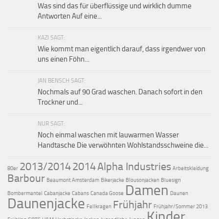
Was sind das für überflüssige und wirklich dumme
Antworten Auf eine...
KAZI SAGT:
Wie kommt man eigentlich darauf, dass irgendwer von
uns einen Föhn...
JAN BENSCH SAGT:
Nochmals auf 90 Grad waschen. Danach sofort in den
Trockner und...
NUR SAGT:
Noch einmal waschen mit lauwarmen Wasser
Handtasche Die verwöhnten Wohlstandsschweine die...
2013/2014
2014
Alpha Industries
80er
Arbeitskleidung
Barbour
Beaumont Amsterdam
Bikerjacke
Blousonjacken
Bluesign
Damen
Bombermantel
Cabanjacke
Cabans
Canada Goose
Daunen
Daunenjacke
Frühjahr
Fellkragen
Frühjahr/Sommer 2013
Kinder