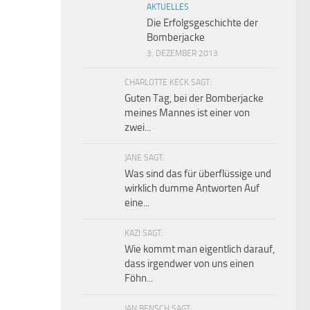
AKTUELLES
Die Erfolgsgeschichte der
Bomberjacke
3. DEZEMBER 2013
CHARLOTTE KECK SAGT:
Guten Tag, bei der Bomberjacke
meines Mannes ist einer von
zwei...
JANE SAGT:
Was sind das für überflüssige und
wirklich dumme Antworten Auf
eine...
KAZI SAGT:
Wie kommt man eigentlich darauf,
dass irgendwer von uns einen
Föhn...
JAN BENSCH SAGT: