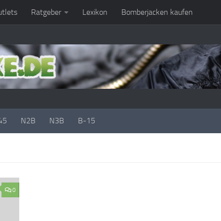
tlets
Ratgeber
Lexikon
Bomberjacken kaufen
45
N2B
N3B
B-15
0