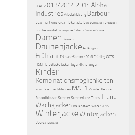
2013/2014
2014
Alpha
80er
Industries
Barbour
Arbeitskleidung
Beaumont Amsterdam
Bikerjacke
Blousonjacken
Bluesign
Bombermantel
Cabanjacke
Cabans
Canada Goose
Damen
Daunen
Daunenjacke
Fellkragen
Frühjahr
Frühjahr/Sommer 2013
Frühling
GOTS
H&M
Herbstjacke
Jacken
Jugendliche
Jungen
Kinder
Kombinationsmöglichkeiten
MA-1
Kunstfaser
Leichtdaunen
Moncler
Neopren
Trend
Schlupfblouson
Sommer
Sommerjacke
Teens
Wachsjacken
Wellensteyn
Winter 2015
Winterjacke
Winterjacken
Übergangsjacke