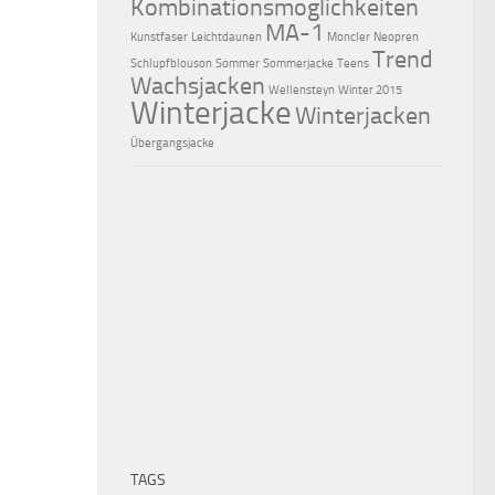
Kombinationsmöglichkeiten
MA-1
Kunstfaser
Leichtdaunen
Moncler
Neopren
Trend
Schlupfblouson
Sommer
Sommerjacke
Teens
Wachsjacken
Wellensteyn
Winter 2015
Winterjacke
Winterjacken
Übergangsjacke
TAGS