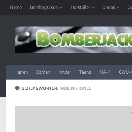
Home
Bomberjacken
Hersteller
Shops
Ou
Zum Inhalt springen
Herren
Damen
Kinder
Teens
MA-1
CWU-
SCHLAGWÖRTER:
INDIANA JONES