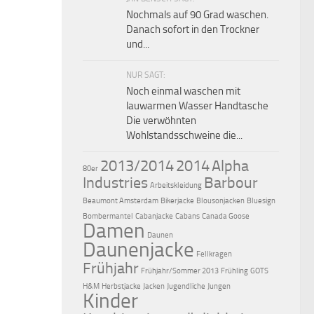
Nochmals auf 90 Grad waschen.
Danach sofort in den Trockner
und...
NUR SAGT:
Noch einmal waschen mit
lauwarmen Wasser Handtasche
Die verwöhnten
Wohlstandsschweine die...
2013/2014
2014
Alpha
80er
Industries
Barbour
Arbeitskleidung
Beaumont Amsterdam
Bikerjacke
Blousonjacken
Bluesign
Bombermantel
Cabanjacke
Cabans
Canada Goose
Damen
Daunen
Daunenjacke
Fellkragen
Frühjahr
Frühjahr/Sommer 2013
Frühling
GOTS
H&M
Herbstjacke
Jacken
Jugendliche
Jungen
Kinder