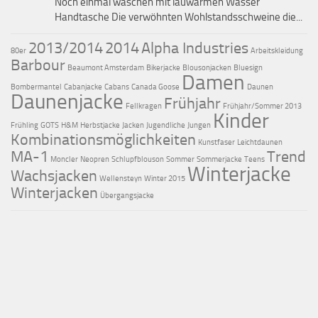
Noch einmal waschen mit lauwarmen Wasser
Handtasche Die verwöhnten Wohlstandsschweine die...
2013/2014
2014
Alpha Industries
80er
Arbeitskleidung
Barbour
Beaumont Amsterdam
Bikerjacke
Blousonjacken
Bluesign
Damen
Bombermantel
Cabanjacke
Cabans
Canada Goose
Daunen
Daunenjacke
Frühjahr
Fellkragen
Frühjahr/Sommer 2013
Kinder
Frühling
GOTS
H&M
Herbstjacke
Jacken
Jugendliche
Jungen
Kombinationsmöglichkeiten
Kunstfaser
Leichtdaunen
MA-1
Trend
Moncler
Neopren
Schlupfblouson
Sommer
Sommerjacke
Teens
Winterjacke
Wachsjacken
Wellensteyn
Winter 2015
Winterjacken
Übergangsjacke