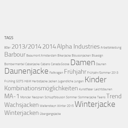
TAGS
2013/2014
2014
Alpha Industries
80er
Arbeitskleidung
Barbour
Beaumont Amsterdam
Bikerjacke
Blousonjacken
Bluesign
Damen
Bombermantel
Cabanjacke
Cabans
Canada Goose
Daunen
Daunenjacke
Frühjahr
Fellkragen
Frühjahr/Sommer 2013
Kinder
Frühling
GOTS
H&M
Herbstjacke
Jacken
Jugendliche
Jungen
Kombinationsmöglichkeiten
Kunstfaser
Leichtdaunen
MA-1
Trend
Moncler
Neopren
Schlupfblouson
Sommer
Sommerjacke
Teens
Winterjacke
Wachsjacken
Wellensteyn
Winter 2015
Winterjacken
Übergangsjacke