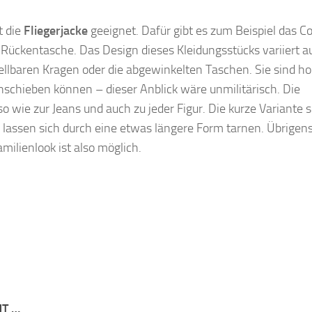
t die
Fliegerjacke
geeignet. Dafür gibt es zum Beispiel das Co
 Rückentasche. Das Design dieses Kleidungsstücks variiert a
tellbaren Kragen oder die abgewinkelten Taschen. Sie sind h
nschieben können – dieser Anblick wäre unmilitärisch. Die
 wie zur Jeans und auch zu jeder Figur. Die kurze Variante s
n lassen sich durch eine etwas längere Form tarnen. Übrigens
milienlook ist also möglich.
NT …