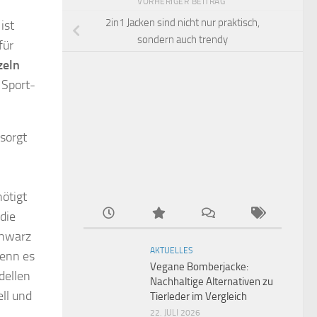
VORHERIGER BEITRAG
2in1 Jacken sind nicht nur praktisch,
ist
sondern auch trendy
für
zeln
 Sport-
sorgt
nötigt
die
chwarz
AKTUELLES
Wenn es
Vegane Bomberjacke:
dellen
Nachhaltige Alternativen zu
ll und
Tierleder im Vergleich
22. JULI 2026