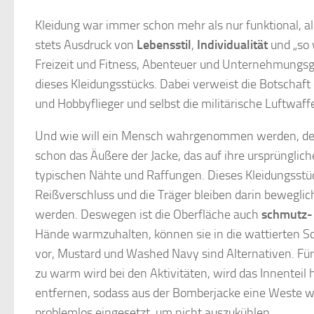
Kleidung war immer schon mehr als nur funktional, al
stets Ausdruck von
Lebensstil
,
Individualität
und „so 
Freizeit und Fitness, Abenteuer und Unternehmungsg
dieses Kleidungsstücks. Dabei verweist die Botschaft e
und Hobbyflieger und selbst die militärische Luftwaf
Und wie will ein Mensch wahrgenommen werden, der ei
schon das Äußere der Jacke, das auf ihre ursprünglic
typischen Nähte und Raffungen. Dieses Kleidungsstüc
Reißverschluss und die Träger bleiben darin beweglich
werden. Deswegen ist die Oberfläche auch
schmutz-
Hände warmzuhalten, können sie in die wattierten 
vor, Mustard und Washed Navy sind Alternativen. Für
zu warm wird bei den Aktivitäten, wird das Innentei
entfernen, sodass aus der Bomberjacke eine Weste wi
problemlos eingesetzt, um nicht auszukühlen.