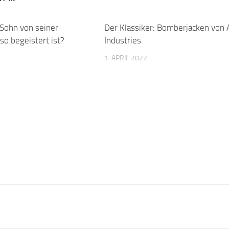
Sohn von seiner
0
Der Klassiker: Bomberjacken von 
o begeistert ist?
Industries
1. APRIL 2022