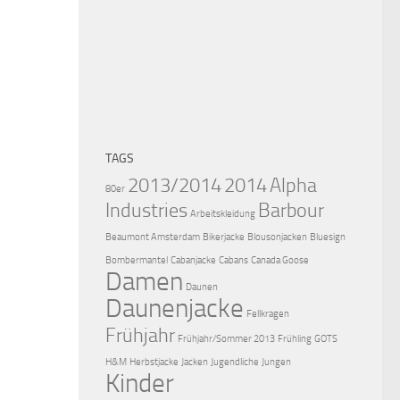
TAGS
2013/2014
2014
Alpha
80er
Industries
Barbour
Arbeitskleidung
Beaumont Amsterdam
Bikerjacke
Blousonjacken
Bluesign
Bombermantel
Cabanjacke
Cabans
Canada Goose
Damen
Daunen
Daunenjacke
Fellkragen
Frühjahr
Frühjahr/Sommer 2013
Frühling
GOTS
H&M
Herbstjacke
Jacken
Jugendliche
Jungen
Kinder