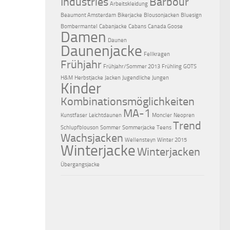
Industries
Barbour
Arbeitskleidung
Beaumont Amsterdam
Bikerjacke
Blousonjacken
Bluesign
Bombermantel
Cabanjacke
Cabans
Canada Goose
Damen
Daunen
Daunenjacke
Fellkragen
Frühjahr
Frühjahr/Sommer 2013
Frühling
GOTS
H&M
Herbstjacke
Jacken
Jugendliche
Jungen
Kinder
Kombinationsmöglichkeiten
MA-1
Kunstfaser
Leichtdaunen
Moncler
Neopren
Trend
Schlupfblouson
Sommer
Sommerjacke
Teens
Wachsjacken
Wellensteyn
Winter 2015
Winterjacke
Winterjacken
Übergangsjacke