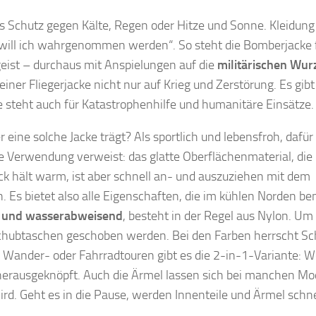
s Schutz gegen Kälte, Regen oder Hitze und Sonne. Kleidung 
will ich wahrgenommen werden“. So steht die Bomberjacke 
eist – durchaus mit Anspielungen auf die
militärischen Wur
iner Fliegerjacke nicht nur auf Krieg und Zerstörung. Es gibt
fe steht auch für Katastrophenhilfe und humanitäre Einsätze.
ne solche Jacke trägt? Als sportlich und lebensfroh, dafür 
he Verwendung verweist: das glatte Oberflächenmaterial, die
k hält warm, ist aber schnell an- und auszuziehen mit dem
. Es bietet also alle Eigenschaften, die im kühlen Norden be
 und wasserabweisend
, besteht in der Regel aus Nylon. Um 
Schubtaschen geschoben werden. Bei den Farben herrscht S
 Wander- oder Fahrradtouren gibt es die 2-in-1-Variante: 
l herausgeknöpft. Auch die Ärmel lassen sich bei manchen Mo
rd. Geht es in die Pause, werden Innenteile und Ärmel schne