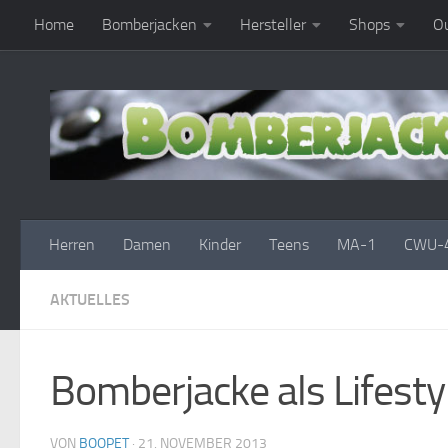
Home
Bomberjacken
Hersteller
Shops
Ou
Zum Inhalt springen
Herren
Damen
Kinder
Teens
MA-1
CWU-
AKTUELLES
Bomberjacke als Lifesty
VON
BOOPET
·
21. NOVEMBER 2013