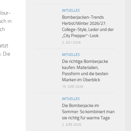
AKTUELLES
lour-
Bomberjacken-Trends
uch in
Herbst/Winter 2026/27:
och
College-Style, Leder und der
„City Prepper“-Look
2. JULI 2026
etzt
: Die
AKTUELLES
Die richtige Bomberjacke
kaufen: Materialien,
Passform und die besten
Marken im Überblick
15. JUNI 2026
AKTUELLES
Die Bomberjacke im
Sommer: So kombiniert man
sie richtig für warme Tage
2. JUNI 2026