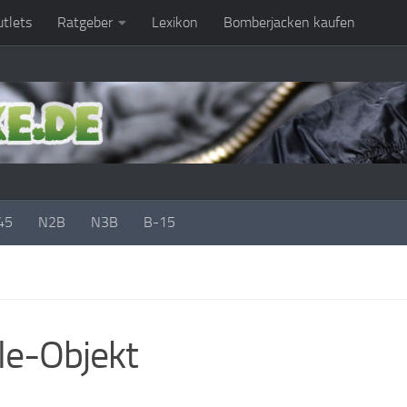
tlets
Ratgeber
Lexikon
Bomberjacken kaufen
45
N2B
N3B
B-15
le-Objekt