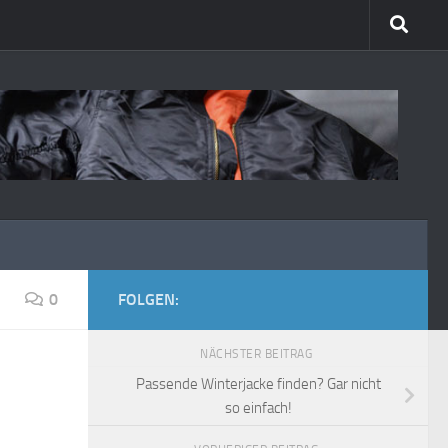
0
FOLGEN:
NÄCHSTER BEITRAG
Passende Winterjacke finden? Gar nicht
so einfach!