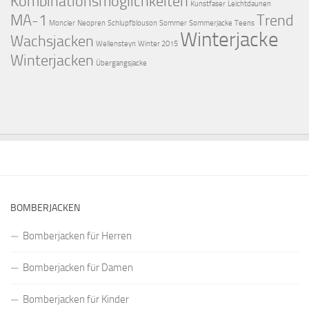
Kombinationsmöglichkeiten
Kunstfaser
Leichtdaunen
MA-1
Trend
Moncler
Neopren
Schlupfblouson
Sommer
Sommerjacke
Teens
Winterjacke
Wachsjacken
Wellensteyn
Winter 2015
Winterjacken
Übergangsjacke
BOMBERJACKEN
Bomberjacken für Herren
Bomberjacken für Damen
Bomberjacken für Kinder