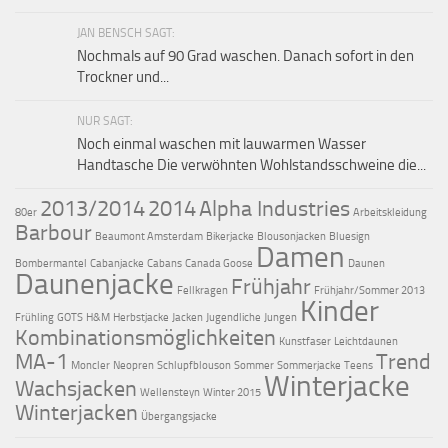
JAN BENSCH SAGT:
Nochmals auf 90 Grad waschen. Danach sofort in den
Trockner und...
NUR SAGT:
Noch einmal waschen mit lauwarmen Wasser
Handtasche Die verwöhnten Wohlstandsschweine die...
2013/2014
2014
Alpha Industries
80er
Arbeitskleidung
Barbour
Beaumont Amsterdam
Bikerjacke
Blousonjacken
Bluesign
Damen
Bombermantel
Cabanjacke
Cabans
Canada Goose
Daunen
Daunenjacke
Frühjahr
Fellkragen
Frühjahr/Sommer 2013
Kinder
Frühling
GOTS
H&M
Herbstjacke
Jacken
Jugendliche
Jungen
Kombinationsmöglichkeiten
Kunstfaser
Leichtdaunen
MA-1
Trend
Moncler
Neopren
Schlupfblouson
Sommer
Sommerjacke
Teens
Winterjacke
Wachsjacken
Wellensteyn
Winter 2015
Winterjacken
Übergangsjacke