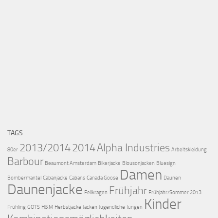
TAGS
2013/2014
2014
Alpha Industries
80er
Arbeitskleidung
Barbour
Beaumont Amsterdam
Bikerjacke
Blousonjacken
Bluesign
Damen
Bombermantel
Cabanjacke
Cabans
Canada Goose
Daunen
Daunenjacke
Frühjahr
Fellkragen
Frühjahr/Sommer 2013
Kinder
Frühling
GOTS
H&M
Herbstjacke
Jacken
Jugendliche
Jungen