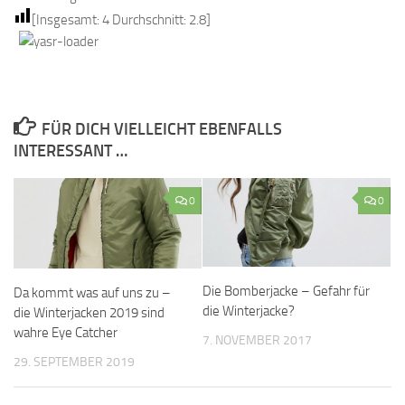
[Insgesamt:
4
Durchschnitt:
2.8
]
FÜR DICH VIELLEICHT EBENFALLS
INTERESSANT …
0
0
Die Bomberjacke – Gefahr für
Da kommt was auf uns zu –
die Winterjacke?
die Winterjacken 2019 sind
wahre Eye Catcher
7. NOVEMBER 2017
29. SEPTEMBER 2019