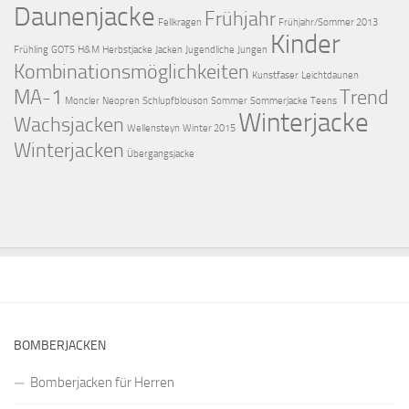
Daunenjacke
Frühjahr
Fellkragen
Frühjahr/Sommer 2013
Kinder
Frühling
GOTS
H&M
Herbstjacke
Jacken
Jugendliche
Jungen
Kombinationsmöglichkeiten
Kunstfaser
Leichtdaunen
MA-1
Trend
Moncler
Neopren
Schlupfblouson
Sommer
Sommerjacke
Teens
Winterjacke
Wachsjacken
Wellensteyn
Winter 2015
Winterjacken
Übergangsjacke
BOMBERJACKEN
Bomberjacken für Herren