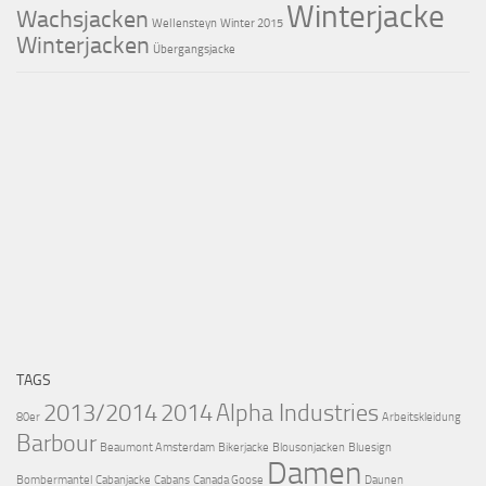
Winterjacke
Wachsjacken
Wellensteyn
Winter 2015
Winterjacken
Übergangsjacke
TAGS
2013/2014
2014
Alpha Industries
80er
Arbeitskleidung
Barbour
Beaumont Amsterdam
Bikerjacke
Blousonjacken
Bluesign
Damen
Bombermantel
Cabanjacke
Cabans
Canada Goose
Daunen