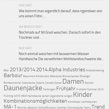
KAZI SAGT:
Wie kommt man eigentlich darauf, dass irgendwer von
uns einen Föhn...
JAN BENSCH SAGT:
Nochmals auf 90 Grad waschen. Danach sofort in den
Trockner und...
NUR SAGT:
Noch einmal waschen mit lauwarmen Wasser
Handtasche Die verwöhnten Wohlstandsschweine die...
2013/2014
2014
Alpha Industries
80er
Arbeitskleidung
Barbour
Beaumont Amsterdam
Bikerjacke
Blousonjacken
Bluesign
Damen
Bombermantel
Cabanjacke
Cabans
Canada Goose
Daunen
Daunenjacke
Frühjahr
Fellkragen
Frühjahr/Sommer 2013
Kinder
Frühling
GOTS
H&M
Herbstjacke
Jacken
Jugendliche
Jungen
Kombinationsmöglichkeiten
Kunstfaser
Leichtdaunen
MA-1
Trend
Moncler
Neopren
Schlupfblouson
Sommer
Sommerjacke
Teens