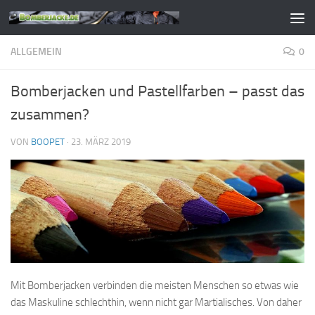
Zum Inhalt springen
ALLGEMEIN
0
Bomberjacken und Pastellfarben – passt das
zusammen?
VON
BOOPET
·
23. MÄRZ 2019
Mit Bomberjacken verbinden die meisten Menschen so etwas wie
das Maskuline schlechthin, wenn nicht gar Martialisches. Von daher