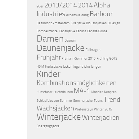
2013/2014
2014
Alpha
80er
Industries
Barbour
Arbeitskleidung
Beaumont Amsterdam
Bikerjacke
Blousonjacken
Bluesign
Bombermantel
Cabanjacke
Cabans
Canada Goose
Damen
Daunen
Daunenjacke
Fellkragen
Frühjahr
Frühjahr/Sommer 2013
Frühling
GOTS
H&M
Herbstjacke
Jacken
Jugendliche
Jungen
Kinder
Kombinationsmöglichkeiten
MA-1
Kunstfaser
Leichtdaunen
Moncler
Neopren
Trend
Schlupfblouson
Sommer
Sommerjacke
Teens
Wachsjacken
Wellensteyn
Winter 2015
Winterjacke
Winterjacken
Übergangsjacke