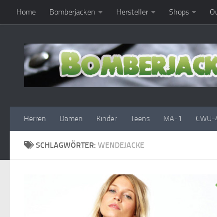
Home
Bomberjacken
Hersteller
Shops
Ou
Zum Inhalt springen
Herren
Damen
Kinder
Teens
MA-1
CWU-
SCHLAGWÖRTER:
WENDEJACKE