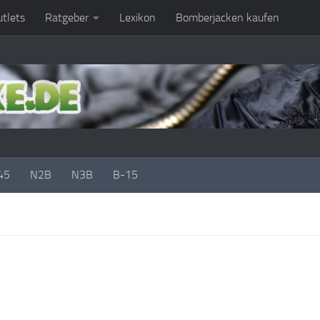
tlets
Ratgeber
Lexikon
Bomberjacken kaufen
45
N2B
N3B
B-15