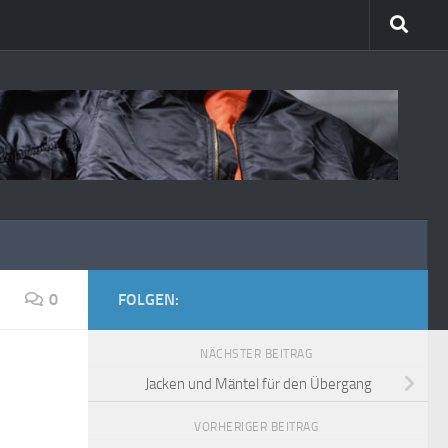
0
FOLGEN:
NÄCHSTER BEITRAG
Jacken und Mäntel für den Übergang
VORHERIGER BEITRAG