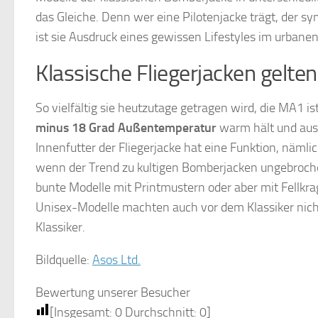
das Gleiche. Denn wer eine Pilotenjacke trägt, der sy
ist sie Ausdruck eines gewissen Lifestyles im urbane
Klassische Fliegerjacken gelten
So vielfältig sie heutzutage getragen wird, die MA1 is
minus 18 Grad Außentemperatur
warm hält und aus 
Innenfutter der Fliegerjacke hat eine Funktion, nämli
wenn der Trend zu kultigen Bomberjacken ungebrochen 
bunte Modelle mit Printmustern oder aber mit Fellkra
Unisex-Modelle machten auch vor dem Klassiker nicht 
Klassiker.
Bildquelle:
Asos Ltd.
Bewertung unserer Besucher
[Insgesamt:
0
Durchschnitt:
0
]