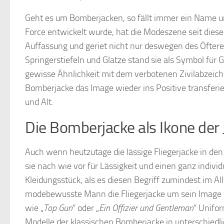
Geht es um Bomberjacken, so fällt immer ein Name 
Force entwickelt wurde, hat die Modeszene seit dies
Auffassung und geriet nicht nur deswegen des Öftere
Springerstiefeln und Glatze stand sie als Symbol für
gewisse Ähnlichkeit mit dem verbotenen Zivilabzeich
Bomberjacke das Image wieder ins Positive transferie
und Alt.
Die Bomberjacke als Ikone der
Auch wenn heutzutage die lässige Fliegerjacke in den
sie nach wie vor für Lässigkeit und einen ganz individ
Kleidungsstück, als es diesen Begriff zumindest im Al
modebewusste Mann die Fliegerjacke um sein Image e
wie „
Top Gun
“ oder „
Ein Offizier und Gentleman
“ Unifo
Modelle der klassischen Bomberjacke in unterschiedl