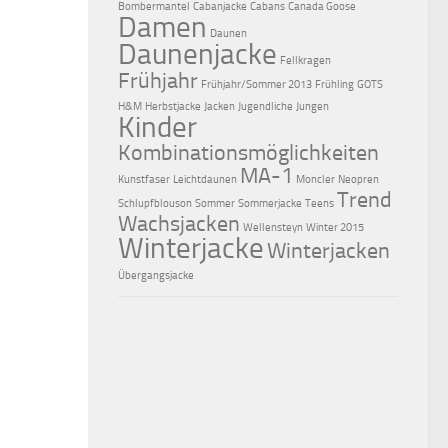
Bombermantel
Cabanjacke
Cabans
Canada Goose
Damen
Daunen
Daunenjacke
Fellkragen
Frühjahr
Frühjahr/Sommer 2013
Frühling
GOTS
H&M
Herbstjacke
Jacken
Jugendliche
Jungen
Kinder
Kombinationsmöglichkeiten
MA-1
Kunstfaser
Leichtdaunen
Moncler
Neopren
Trend
Schlupfblouson
Sommer
Sommerjacke
Teens
Wachsjacken
Wellensteyn
Winter 2015
Winterjacke
Winterjacken
Übergangsjacke