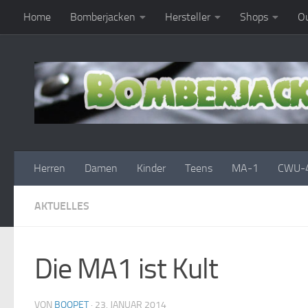
Home
Bomberjacken
Hersteller
Shops
Ou
Zum Inhalt springen
Herren
Damen
Kinder
Teens
MA-1
CWU-
AKTUELLES
Die MA1 ist Kult
VON
BOOPET
·
23. JANUAR 2014