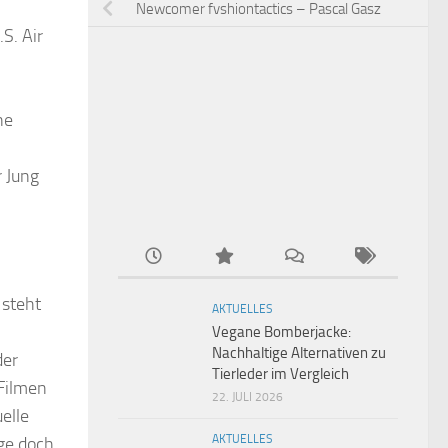
Newcomer fvshiontactics – Pascal Gasz
.S. Air
ne
r Jung
 steht
AKTUELLES
Vegane Bomberjacke:
Nachhaltige Alternativen zu
der
Tierleder im Vergleich
Filmen
22. JULI 2026
elle
AKTUELLES
ge doch