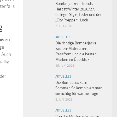
Bomberjacken-Trends
tenfalls
Herbst/Winter 2026/27:
College-Style, Leder und der
„City Prepper“-Look
g
2. JULI 2026
AKTUELLES
bis zu
Die richtige Bomberjacke
ge
kaufen: Materialien,
. Auch
Passform und die besten
Marken im Überblick
allig
15. JUNI 2026
e
 der
AKTUELLES
Die Bomberjacke im
Sommer: So kombiniert man
sie richtig für warme Tage
2. JUNI 2026
AKTUELLES
Von der Mottoparty bis zur