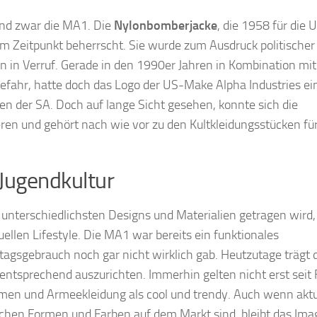
und zwar die MA1. Die
Nylonbomberjacke
, die 1958 für die U
em Zeitpunkt beherrscht. Sie wurde zum Ausdruck politischer
n in Verruf. Gerade in den 1990er Jahren in Kombination mit
 Gefahr, hatte doch das Logo der US-Make Alpha Industries ei
en der SA. Doch auf lange Sicht gesehen, konnte sich die
ren und gehört nach wie vor zu den Kultkleidungsstücken fü
 Jugendkultur
 unterschiedlichsten Designs und Materialien getragen wird,
uellen Lifestyle. Die MA1 war bereits ein funktionales
ltagsgebrauch noch gar nicht wirklich gab. Heutzutage trägt 
ntsprechend auszurichten. Immerhin gelten nicht erst seit 
rmen und Armeekleidung als cool und trendy. Auch wenn aktu
ichen Formen und Farben auf dem Markt sind, bleibt das Ima