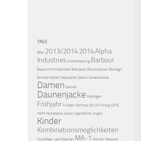
TAGS
2013/2014
2014
Alpha
80er
Industries
Barbour
Arbeitskleidung
Beaumont Amsterdam
Bikerjacke
Blousonjacken
Bluesign
Bombermantel
Cabanjacke
Cabans
Canada Goose
Damen
Daunen
Daunenjacke
Fellkragen
Frühjahr
Frühjahr/Sommer 2013
Frühling
GOTS
H&M
Herbstjacke
Jacken
Jugendliche
Jungen
Kinder
Kombinationsmöglichkeiten
MA-1
Kunstfaser
Leichtdaunen
Moncler
Neopren