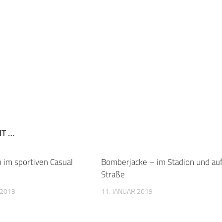
NT …
 im sportiven Casual
0
Bomberjacke – im Stadion und auf
Straße
 2013
11. JANUAR 2019