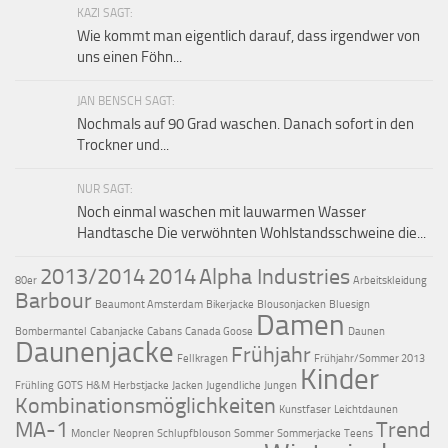
KAZI SAGT:
Wie kommt man eigentlich darauf, dass irgendwer von
uns einen Föhn...
JAN BENSCH SAGT:
Nochmals auf 90 Grad waschen. Danach sofort in den
Trockner und...
NUR SAGT:
Noch einmal waschen mit lauwarmen Wasser
Handtasche Die verwöhnten Wohlstandsschweine die...
2013/2014
2014
Alpha Industries
80er
Arbeitskleidung
Barbour
Beaumont Amsterdam
Bikerjacke
Blousonjacken
Bluesign
Damen
Bombermantel
Cabanjacke
Cabans
Canada Goose
Daunen
Daunenjacke
Frühjahr
Fellkragen
Frühjahr/Sommer 2013
Kinder
Frühling
GOTS
H&M
Herbstjacke
Jacken
Jugendliche
Jungen
Kombinationsmöglichkeiten
Kunstfaser
Leichtdaunen
MA-1
Trend
Moncler
Neopren
Schlupfblouson
Sommer
Sommerjacke
Teens