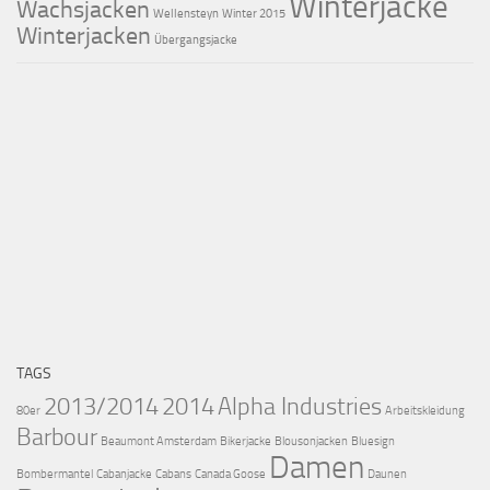
Winterjacke
Wachsjacken
Wellensteyn
Winter 2015
Winterjacken
Übergangsjacke
TAGS
2013/2014
2014
Alpha Industries
80er
Arbeitskleidung
Barbour
Beaumont Amsterdam
Bikerjacke
Blousonjacken
Bluesign
Damen
Bombermantel
Cabanjacke
Cabans
Canada Goose
Daunen