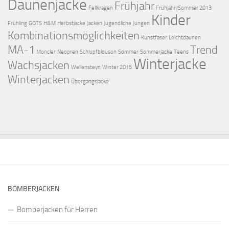
Daunenjacke
Frühjahr
Fellkragen
Frühjahr/Sommer 2013
Kinder
Frühling
GOTS
H&M
Herbstjacke
Jacken
Jugendliche
Jungen
Kombinationsmöglichkeiten
Kunstfaser
Leichtdaunen
MA-1
Trend
Moncler
Neopren
Schlupfblouson
Sommer
Sommerjacke
Teens
Winterjacke
Wachsjacken
Wellensteyn
Winter 2015
Winterjacken
Übergangsjacke
BOMBERJACKEN
Bomberjacken für Herren